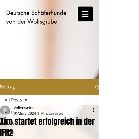
Deutsche Schäferhunde
von der Wolfsgrube
Beitrag
All Posts
Vollenweider
All Posts
9. März 2024
1 Min. Lesezeit
Xiro startet erfolgreich in der
2020
IFH2
2019