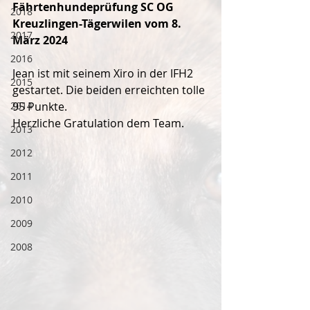
Fährtenhundeprüfung SC OG 
2018
Kreuzlingen-Tägerwilen vom 8. 
2017
März 2024
2016
Jean ist mit seinem Xiro in der IFH2 
2015
gestartet. Die beiden erreichten tolle 
2014
95 Punkte.
Herzliche Gratulation dem Team.
2013
2012
2011
2010
2009
2008