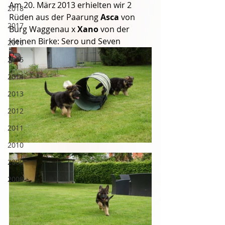
Am 20. März 2013 erhielten wir 2 
2018
Rüden aus der Paarung 
Asca 
von 
2017
Burg Waggenau x 
Xano 
von der 
kleinen Birke: Sero und Seven
2016
2015
2014
2013
2012
2011
2010
2009
2008