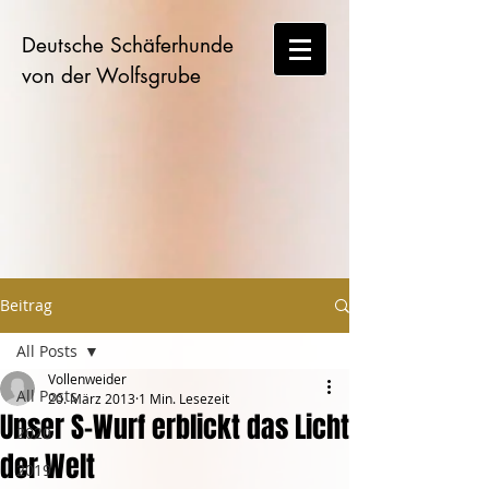
Deutsche Schäferhunde
von der Wolfsgrube
Beitrag
All Posts
Vollenweider
All Posts
20. März 2013
1 Min. Lesezeit
Unser S-Wurf erblickt das Licht
2020
der Welt
2019