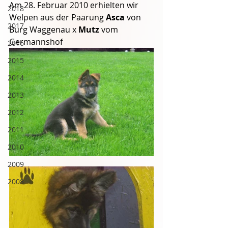
Am 28. Februar 2010 erhielten wir 
2018
Welpen aus der Paarung 
Asca 
von 
2017
Burg Waggenau x 
Mutz 
vom 
Germannshof
2016
2015
2014
2013
2012
2011
2010
2009
2008