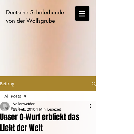
Deutsche Schäferhunde
von der Wolfsgrube
Beitrag
All Posts
Vollenweider
All Posts
28. Feb. 2010
1 Min. Lesezeit
Unser O-Wurf erblickt das
2020
Licht der Welt
2019