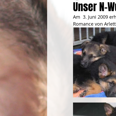
Unser N-Wu
Am  3. Juni 2009 er
Romance von Arlett