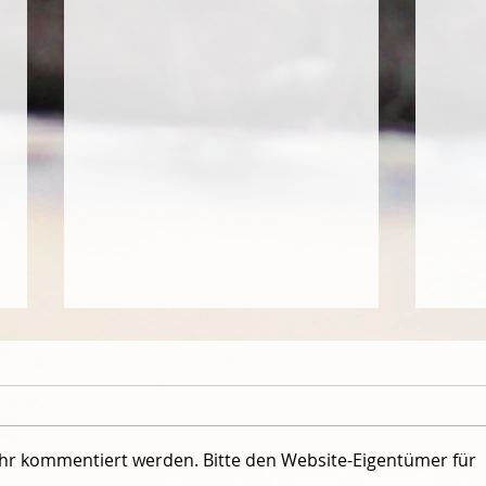
Jean 
der F
An de
vom 0
ehr kommentiert werden. Bitte den Website-Eigentümer für
Volle