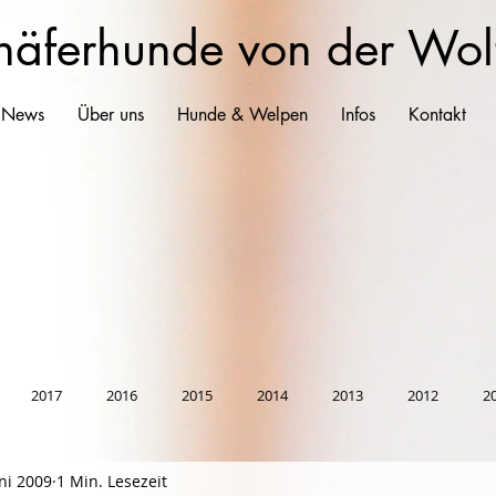
häferhunde von der Wol
 News
Über uns
Hunde & Welpen
Infos
Kontakt
2017
2016
2015
2014
2013
2012
2
uni 2009
1 Min. Lesezeit