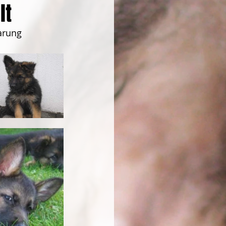
lt
arung 