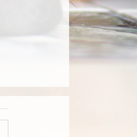
und Dagio erfolgreich an
H3
r FH-Prüfung in Huttwil
5.12.2009 erreichten Jean
nweider und Dagio in der