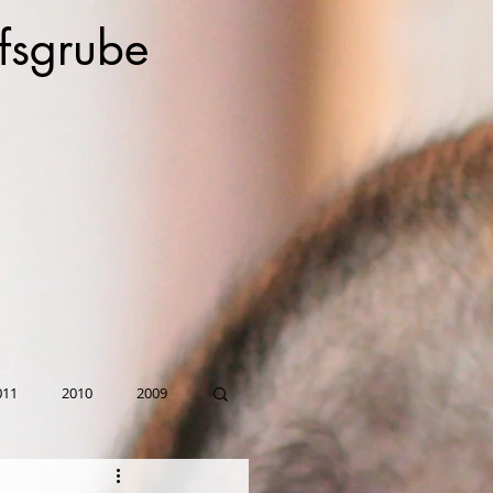
fsgrube
011
2010
2009