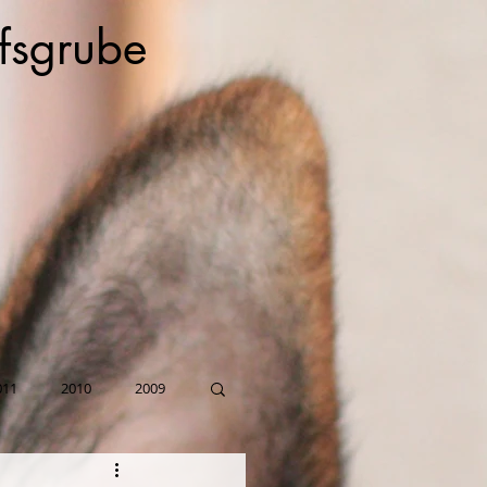
fsgrube
011
2010
2009