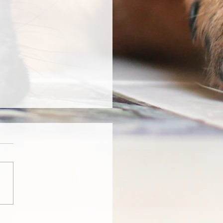
al 99 Punkte für D'Cujo und
o