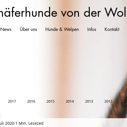
häferhunde von der Wol
 News
Über uns
Hunde & Welpen
Infos
Kontakt
2017
2016
2015
2014
2013
2012
2
Juli 2020
1 Min. Lesezeit