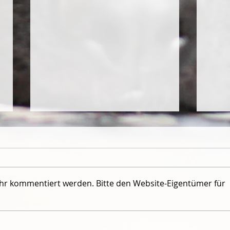
ehr kommentiert werden. Bitte den Website-Eigentümer für
FH-Wochenende von D'Cujo,
Zweim
Dagio und Igor
Dagi