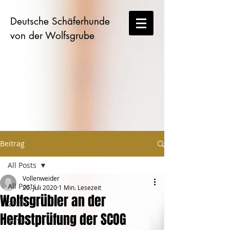
Deutsche Schäferhunde
von der Wolfsgrube
Beitrag
All Posts
Vollenweider
All Posts
20. Juli 2020
1 Min. Lesezeit
Wolfsgrübler an der
2020
Herbstprüfung der SCOG
2019