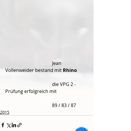
				Jean 
Vollenweider bestand mit 
Rhino 
				die VPG 2 - 
Prüfung erfolgreich mit 
				89 / 83 / 87
2015