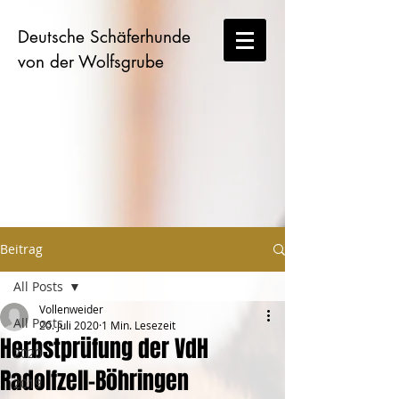
Deutsche Schäferhunde
von der Wolfsgrube
Beitrag
All Posts
Vollenweider
All Posts
20. Juli 2020
1 Min. Lesezeit
Herbstprüfung der VdH
2020
Radolfzell-Böhringen
2019