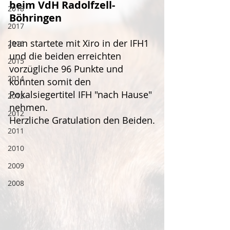
beim VdH Radolfzell-
2018
Böhringen 
2017
Jean startete mit Xiro in der IFH1 
2016
und die beiden erreichten 
2015
vorzügliche 96 Punkte und 
2014
konnten somit den 
Pokalsiegertitel IFH "nach Hause" 
2013
nehmen.
2012
Herzliche Gratulation den Beiden.
2011
2010
2009
2008