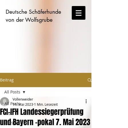
Deutsche Schäferhunde
von der Wolfsgrube
Beitrag
All Posts
Vollenweider
All Posts
14. Mai 2023
1 Min. Lesezeit
FCI-IFH Landessiegerprüfung
2020
und Bayern -pokal 7. Mai 2023
2019