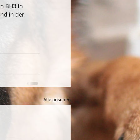
n BH3 in 
nd in der 
Alle ansehen