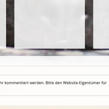
ehr kommentiert werden. Bitte den Website-Eigentümer für
Wolfsgrübler erneut erfolgreich
Paja 
in Radolfzell - letzte Prüfung für
Wesen