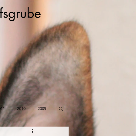
fsgrube
011
2010
2009