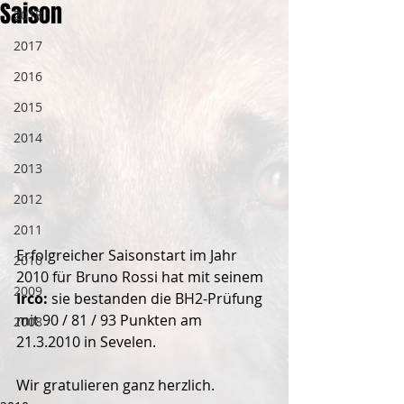
Saison
2018
2017
2016
2015
2014
2013
2012
2011
Erfolgreicher Saisonstart im Jahr 
2010
2010 für Bruno Rossi hat mit seinem
2009
Irco: 
sie bestanden die BH2-Prüfung 
mit 90 / 81 / 93 Punkten am 
2008
21.3.2010 in Sevelen.
Wir gratulieren ganz herzlich.