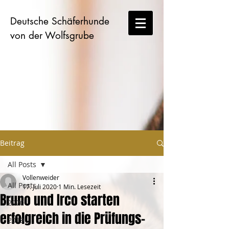
Deutsche Schäferhunde
von der Wolfsgrube
Beitrag
All Posts
Vollenweider
All Posts
17. Juli 2020
1 Min. Lesezeit
Bruno und Irco starten
2020
erfolgreich in die Prüfungs-
2019